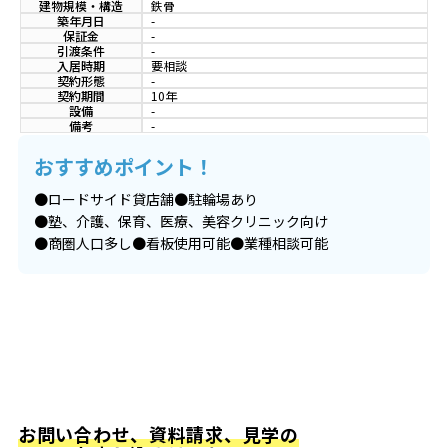
建物規模・構造
鉄骨
築年月日
-
保証金
-
引渡条件
-
入居時期
要相談
契約形態
-
契約期間
10年
設備
-
備考
-
おすすめポイント！
●ロードサイド貸店舗●駐輪場あり
●塾、介護、保育、医療、美容クリニック向け
●商圏人口多し●看板使用可能●業種相談可能
お問い合わせ、資料請求、見学の