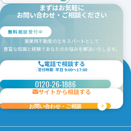
茨城
栃木
群馬
埼玉
まずはお気軽に
千葉
東京
神奈川
新潟
お問い合わせ・ご相談ください
中部エリア
愛知
三重
岐阜
静岡
無料相談受付中
長野
山梨
富山
石川
福井
事業用不動産のエキスパートとして
関西エリア
豊富な知識と経験であなたのお悩みを解決いたします。
大阪
京都
兵庫
奈良
電話で相談する
和歌山
滋賀
平日 9:00〜17:00
受付時間
中国・四国エリア
0120-26-1886
広島
岡山
山口
鳥取
島根
徳島
香川
愛媛
サイトから相談する
高知
九州エリア
お問い合わせ・ご相談
福岡
佐賀
長崎
熊本
大分
宮崎
鹿児島
沖縄