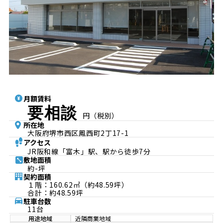
月額賃料
要相談
円（税別）
所在地
大阪府堺市西区鳳西町2丁17-1
アクセス
JR阪和線「富木」駅、駅から徒歩7分
敷地面積
約-坪
契約面積
１階：160.62㎡（約48.59坪）
合計：約48.59坪
駐車台数
11台
用途地域
近隣商業地域