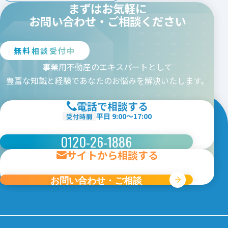
まずはお気軽に
千葉
東京
神奈川
新潟
お問い合わせ・ご相談ください
中部エリア
愛知
三重
岐阜
静岡
無料相談受付中
長野
山梨
富山
石川
福井
事業用不動産のエキスパートとして
関西エリア
豊富な知識と経験であなたのお悩みを解決いたします。
大阪
京都
兵庫
奈良
電話で相談する
和歌山
滋賀
平日 9:00〜17:00
受付時間
中国・四国エリア
0120-26-1886
広島
岡山
山口
鳥取
島根
徳島
香川
愛媛
サイトから相談する
高知
九州エリア
お問い合わせ・ご相談
福岡
佐賀
長崎
熊本
大分
宮崎
鹿児島
沖縄