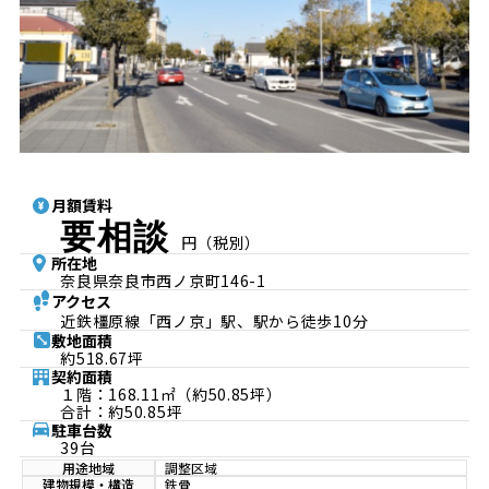
月額賃料
要相談
円（税別）
所在地
奈良県奈良市西ノ京町146-1
アクセス
近鉄橿原線「西ノ京」駅、駅から徒歩10分
敷地面積
約518.67坪
契約面積
１階：168.11㎡（約50.85坪）
合計：約50.85坪
駐車台数
39台
用途地域
調整区域
建物規模・構造
鉄骨