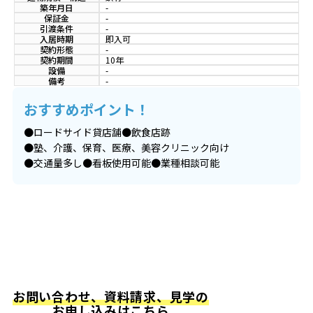
築年月日
-
保証金
-
引渡条件
-
入居時期
即入可
契約形態
-
契約期間
10年
設備
-
備考
-
おすすめポイント！
●ロードサイド貸店舗●飲食店跡
●塾、介護、保育、医療、美容クリニック向け
●交通量多し●看板使用可能●業種相談可能
お問い合わせ、資料請求、見学の
お申し込みはこちら