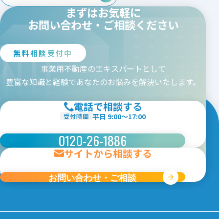
茨城
栃木
群馬
埼玉
まずはお気軽に
千葉
東京
神奈川
新潟
お問い合わせ・ご相談ください
中部エリア
愛知
三重
岐阜
静岡
無料相談受付中
長野
山梨
富山
石川
福井
事業用不動産のエキスパートとして
関西エリア
豊富な知識と経験であなたのお悩みを解決いたします。
大阪
京都
兵庫
奈良
電話で相談する
和歌山
滋賀
平日 9:00〜17:00
受付時間
中国・四国エリア
0120-26-1886
広島
岡山
山口
鳥取
島根
徳島
香川
愛媛
サイトから相談する
高知
九州エリア
お問い合わせ・ご相談
福岡
佐賀
長崎
熊本
大分
宮崎
鹿児島
沖縄