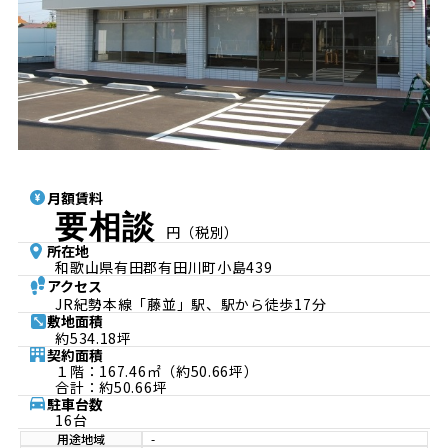
月額賃料
要相談
円（税別）
所在地
和歌山県有田郡有田川町小島439
アクセス
JR紀勢本線「藤並」駅、駅から徒歩17分
敷地面積
約534.18坪
契約面積
１階：167.46㎡（約50.66坪）
合計：約50.66坪
駐車台数
16台
用途地域
-