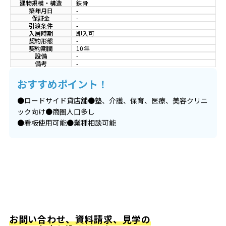
建物規模・構造
鉄骨
築年月日
-
保証金
-
引渡条件
-
入居時期
即入可
契約形態
-
契約期間
10年
設備
-
備考
-
おすすめポイント！
●ロードサイド貸店舗●塾、介護、保育、医療、美容クリニ
ック向け●商圏人口多し
●看板使用可能●業種相談可能
お問い合わせ、資料請求、見学の