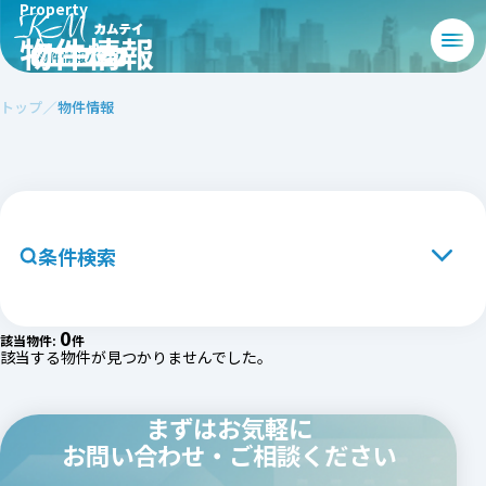
Property
物件情報
トップ
物件情報
条件検索
エリアから探す
北海道・東北エリア
0
該当物件:
件
該当する物件が見つかりませんでした。
関東エリア
中部エリア
まずはお気軽に
関西エリア
お問い合わせ・ご相談ください
中国・四国エリア