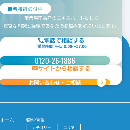
九州エリア
無料相談受付中
事業用不動産のエキスパートとして
都道府県を選択
豊富な知識と経験であなたのお悩みを解決いたします。
愛知
三重
岐阜
静岡
長野
山梨
富山
石川
福井
電話で相談する
条件から探す
平日 9:00〜17:00
受付時間
カテゴリー
0120-26-1886
ロードサイド
コンビニ跡
サイトから相談する
倉庫・工場
貸土地
ビルイン
駅前店舗
クリニック向け
お問い合わせ・ご相談
賃料
円〜
円
契約面積
坪〜
坪
敷地面積
坪〜
坪
ホーム
物件情報
駅徒歩
分以内
カテゴリー
エリア
駐車場
台以上