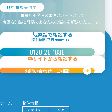
九州エリア
無料相談受付中
事業用不動産のエキスパートとして
都道府県を選択
豊富な知識と経験であなたのお悩みを解決いたします。
福岡
佐賀
長崎
熊本
大分
宮崎
鹿児島
沖縄
電話で相談する
条件から探す
平日 9:00〜17:00
受付時間
カテゴリー
0120-26-1886
ロードサイド
コンビニ跡
サイトから相談する
倉庫・工場
貸土地
ビルイン
駅前店舗
クリニック向け
お問い合わせ・ご相談
賃料
円〜
円
契約面積
坪〜
坪
敷地面積
坪〜
坪
ホーム
物件情報
駅徒歩
分以内
カテゴリー
エリア
駐車場
台以上