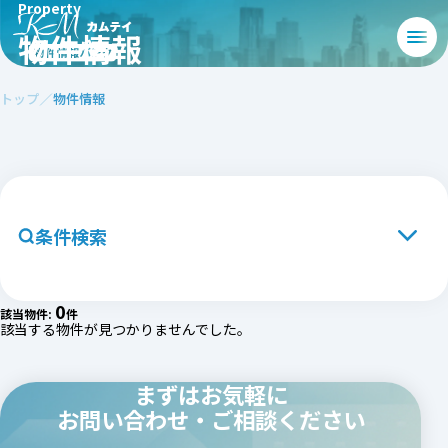
Property
物件情報
トップ
物件情報
条件検索
エリアから探す
北海道・東北エリア
0
該当物件:
件
該当する物件が見つかりませんでした。
関東エリア
中部エリア
まずはお気軽に
関西エリア
お問い合わせ・ご相談ください
中国・四国エリア