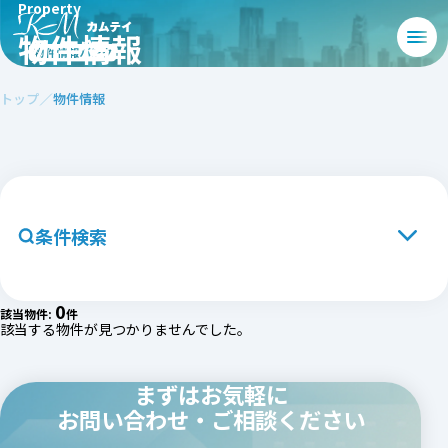
Property
物件情報
トップ
物件情報
条件検索
エリアから探す
北海道・東北エリア
0
該当物件:
件
該当する物件が見つかりませんでした。
関東エリア
中部エリア
まずはお気軽に
関西エリア
お問い合わせ・ご相談ください
中国・四国エリア