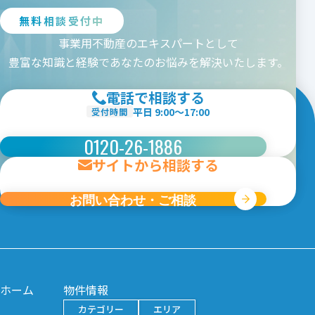
九州エリア
無料相談受付中
事業用不動産のエキスパートとして
都道府県を選択
豊富な知識と経験であなたのお悩みを解決いたします。
茨城
栃木
群馬
埼玉
千葉
東京
神奈川
新潟
電話で相談する
条件から探す
平日 9:00〜17:00
受付時間
カテゴリー
0120-26-1886
ロードサイド
コンビニ跡
サイトから相談する
倉庫・工場
貸土地
ビルイン
駅前店舗
クリニック向け
お問い合わせ・ご相談
賃料
円〜
円
契約面積
坪〜
坪
敷地面積
坪〜
坪
ホーム
物件情報
駅徒歩
分以内
カテゴリー
エリア
駐車場
台以上