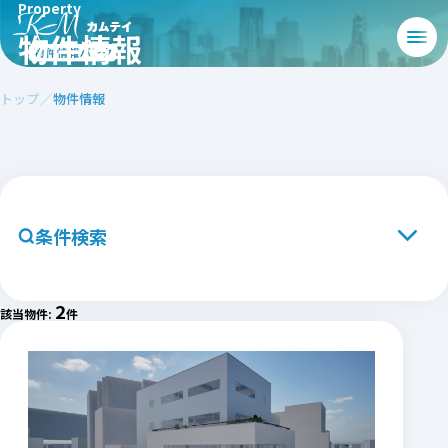
Property
物件情報
トップ
物件情報
条件検索
エリアから探す
北海道・東北エリア
2
該当物件:
件
関東エリア
中部エリア
関西エリア
中国・四国エリア