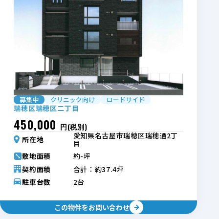
フリーワード
ステータス
上記条件で物件を検索
募集中
クリニック向け
ロードサイド
瑞穂区瑞穂区二丁目
450,000
円(税別)
愛知県名古屋市瑞穂区瑞穂通2丁
所在地
目
約-坪
敷地面積
契約面積
合計：約37.4坪
駐車台数
2台
この物件をお問い合わせ