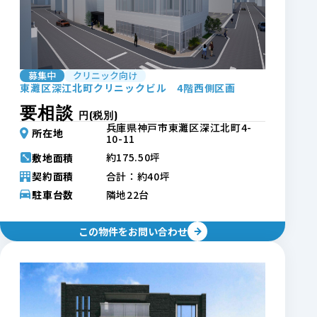
九州エリア
都道府県を選択
募集中
クリニック向け
条件から探す
東灘区深江北町クリニックビル 4階西側区画
要相談
円(税別)
兵庫県神戸市東灘区深江北町4-
カテゴリー
所在地
10-11
ロードサイド
コンビニ跡
倉庫・工場
貸土地
約175.50坪
敷地面積
ビルイン
駅前店舗
クリニック向け
契約面積
合計：約40坪
駐車台数
隣地22台
賃料
円〜
円
この物件をお問い合わせ
契約面積
坪〜
坪
敷地面積
坪〜
坪
駅徒歩
分以内
駐車場
台以上