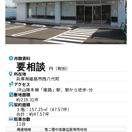
月額賃料
要相談
円（税別）
所在地
兵庫県姫路市西八代町
アクセス
JR山陽本線「姫路」駅、駅から徒歩-分
敷地面積
約219.31坪
契約面積
１階：157.25㎡（47.57坪）
合計：約47.57坪
駐車台数
11台
用途地域
第二種中高層住居専用地域