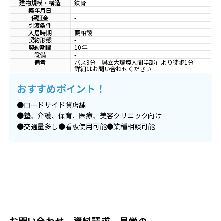
建物規模・構造
鉄骨
築年月日
-
保証金
-
引渡条件
-
入居時期
要相談
契約形態
-
契約期間
10年
設備
-
備考
バス9分「県立大環境人間学部」より徒歩1分
詳細はお問い合わせください
おすすめポイント！
●ロードサイド貸店舗
●塾、介護、保育、医療、美容クリニック向け
●交通量多し●看板使用可能●業種相談可能
お問い合わせ、資料請求、見学の