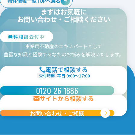
物件情報一覧TOPへ戻る
茨城
栃木
群馬
埼玉
まずはお気軽に
千葉
東京
神奈川
新潟
お問い合わせ・ご相談ください
中部エリア
愛知
三重
岐阜
静岡
無料相談受付中
長野
山梨
富山
石川
福井
事業用不動産のエキスパートとして
関西エリア
豊富な知識と経験であなたのお悩みを解決いたします。
大阪
京都
兵庫
奈良
電話で相談する
和歌山
滋賀
平日 9:00〜17:00
受付時間
中国・四国エリア
0120-26-1886
広島
岡山
山口
鳥取
島根
徳島
香川
愛媛
サイトから相談する
高知
九州エリア
お問い合わせ・ご相談
福岡
佐賀
長崎
熊本
大分
宮崎
鹿児島
沖縄